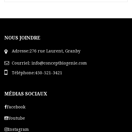
Adoucissante
Excellente base de maquillage
Texture souple et légère
Pénètre très rapidement
NOUS JOINDRE
Adresse:276 rue Laurent, Granby
Courriel:
info@conceptbiogenie.com
Téléphone:450-521-3421
MÉDIAS SOCIAUX
Facebook
Youtube
Instagram