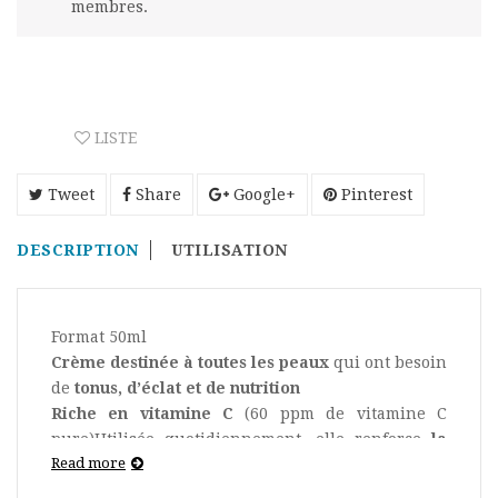
membres.
LISTE
Tweet
Share
Google+
Pinterest
DESCRIPTION
UTILISATION
Format 50ml
Crème destinée à toutes les peaux
qui ont besoin
de
tonus, d’éclat et de nutrition
Riche en vitamine C
(60 ppm de vitamine C
pure)Utilisée quotidiennement, elle renforce
la
Read more
résistance de la peau
et contribue à obtenir
un
teint lumineux