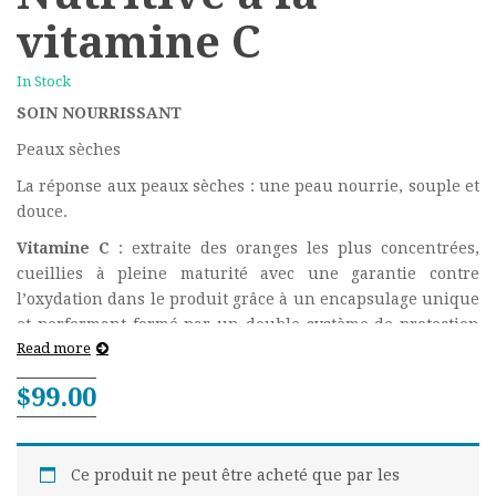
vitamine C
In Stock
SOIN NOURRISSANT
Peaux sèches
La réponse aux peaux sèches : une peau nourrie, souple et
douce.
Vitamine C
: extraite des oranges les plus concentrées,
cueillies à pleine maturité avec une garantie contre
l’oxydation dans le produit grâce à un encapsulage unique
et performant formé par un double système de protection
Read more
inspiré de la nature
Huile jojoba (l’or du désert)
: huile très nourrissante,
$
99.00
hydratante et adoucissante
Fleurs de Calendula
: reconnues pour leur propriétés
adoucissantes et cicatrisantes, réduction des rougeurs,
Ce produit ne peut être acheté que par les
protection et maintien de la tonicité de la peau