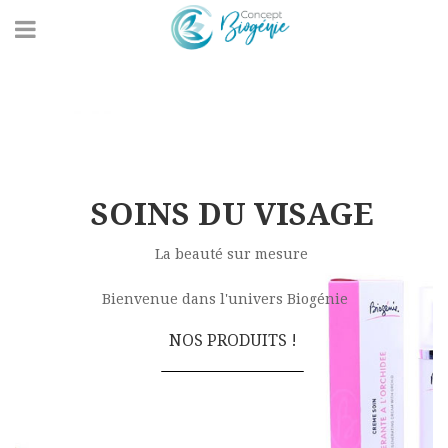
SOINS DU VISAGE
La beauté sur mesure
Bienvenue dans l'univers Biogénie
N
O
S
P
R
O
D
U
I
T
S
!