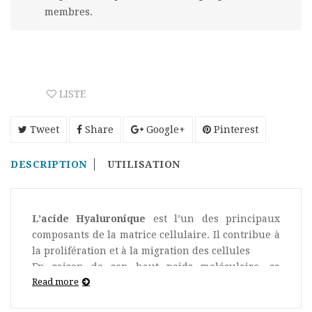
membres.
LISTE
Tweet
Share
Google+
Pinterest
DESCRIPTION
UTILISATION
L’acide Hyaluronique
est l’un des principaux
composants de la matrice cellulaire. Il contribue à
la prolifération et à la migration des cellules
En raison de son haut poids moléculaire, sa
Read more
capacité de rétention d’eau
est considérable.
C’est une véritable
« éponge biologique »
. Il est