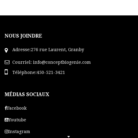
hyper hydratant, repulpant et tenseur
Son association à l’huile de coton en fait soin idéal
pour
les peaux déshydratées
laissant apparaitre
de fines ridules. Il contribue également à
l’amélioration de l’élasticité de la peau
NOUS JOINDRE
Texture veloutée
Adresse:276 rue Laurent, Granby
Courriel:
info@conceptbiogenie.com
Téléphone:450-521-3421
MÉDIAS SOCIAUX
Facebook
Youtube
Instagram